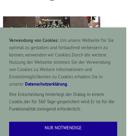
Verwendung von Cookies:
Um unsere Webseite für Sie
optimal zu gestalten und fortlaufend verbessern zu
können, verwenden wir Cookies. Durch die weitere
DAS JÄGERCORPS GRIMLINGHAUSEN IM 125.
Nutzung der Webseite stimmen Sie der Verwendung
JUBILÄUMSJAHR (AUGUST 2023)
von Cookies zu. Weitere Informationen und
Einstellmöglichkeiten zu Cookies erhalten Sie in
unserer
Datenschutzerklärung
.
Ihre Entscheidung hinterlegt der Dialog in einem
Cookie, der für 360 Tage gespeichert wird. Er ist für die
Funktionalität zwingend erforderlich.
Je nach Endgerät wird die Webseite passend
angezeigt ("
responsiv
") - flexibel für PC, Handy und
NUR NOTWENDIGE
Tablet.